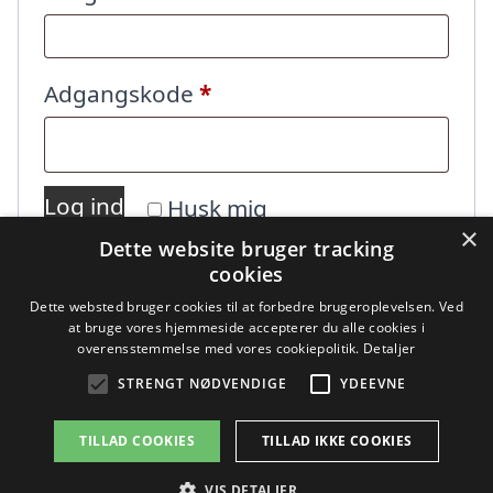
Påkrævet
Adgangskode
*
Log ind
Husk mig
×
Dette website bruger tracking
cookies
Mistet din adgangskode?
Dette websted bruger cookies til at forbedre brugeroplevelsen. Ved
at bruge vores hjemmeside accepterer du alle cookies i
overensstemmelse med vores cookiepolitik.
Detaljer
STRENGT NØDVENDIGE
YDEEVNE
TILLAD COOKIES
TILLAD IKKE COOKIES
Copyright 2026 - Pilanto Aps
VIS DETALJER